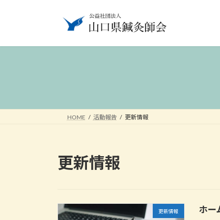
コ
ナ
ン
ビ
テ
ゲ
ン
ー
ツ
シ
へ
ョ
ス
ン
キ
に
ッ
移
プ
動
HOME
活動報告
更新情報
更新情報
ホー
更新情報